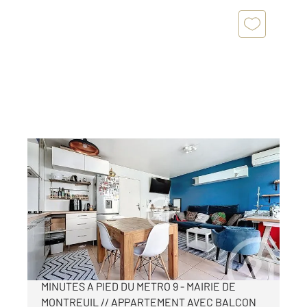
MONTREUIL 93
2
40 m
, 2 pièces
Ref : 14317
Appartement F2 à vendre
255 000 €
MONTREUIL - VILLIERS-BARBUSSE // 15
MINUTES A PIED DU METRO 9 - MAIRIE DE
MONTREUIL // APPARTEMENT AVEC BALCON