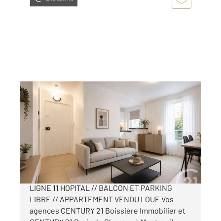
MONTREUIL 93
2
61 m
, 4 pièces
Ref : 14249
Appartement F4 à vendre
193 000 €
MONTREUIL BOISSIERE // AU PIED DU METRO
LIGNE 11 HOPITAL // BALCON ET PARKING
LIBRE // APPARTEMENT VENDU LOUE Vos
agences CENTURY 21 Boissière Immobilier et