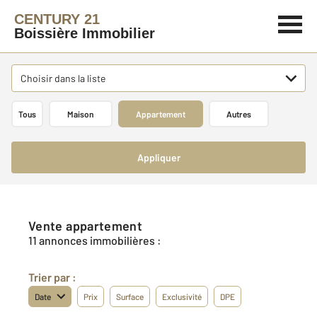
CENTURY 21
Boissière Immobilier
Choisir dans la liste
Tous
Maison
Appartement
Autres
Appliquer
Vente appartement
11 annonces immobilières :
Trier par :
Date
Prix
Surface
Exclusivité
DPE