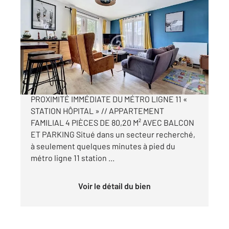
MONTREUIL 93
2
80,20 m
, 4 pièces
Ref : 14414
Appartement F4 à vendre
384 000 €
ROMAINVILLE MONTREUIL BOISSIÈRE // À
PROXIMITÉ IMMÉDIATE DU MÉTRO LIGNE 11 «
STATION HÔPITAL » // APPARTEMENT
FAMILIAL 4 PIÈCES DE 80,20 M² AVEC BALCON
ET PARKING Situé dans un secteur recherché,
à seulement quelques minutes à pied du
métro ligne 11 station ...
Voir le détail du bien