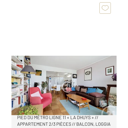
MONTREUIL 93
2
57,96 m
, 3 pièces
Ref : 13550
Appartement F3 à vendre
289 000 €
MONTREUIL - QUARTIER BOISSIÈRE // À 3 MIN À
PIED DU MÉTRO LIGNE 11 « LA DHUYS » //
APPARTEMENT 2/3 PIÈCES // BALCON, LOGGIA