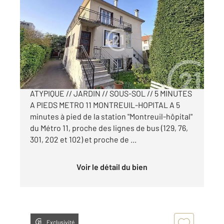
2
113,35 m
, 6 pièces
Ref : 13869
Appartement à vendre
352 000 €
MONTREUIL // QUARTIER BOISSIERE // BIEN
ATYPIQUE // JARDIN // SOUS-SOL // 5 MINUTES
A PIEDS METRO 11 MONTREUIL-HOPITAL A 5
minutes à pied de la station "Montreuil-hôpital"
du Métro 11, proche des lignes de bus (129, 76,
301, 202 et 102) et proche de ...
Voir le détail du bien
Exclusivité