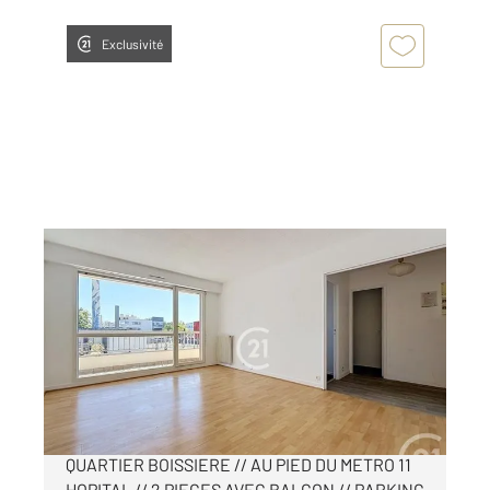
Exclusivité
MONTREUIL 93
2
43,20 m
, 2 pièces
Ref : 14462
Appartement F2 à vendre
200 000 €
NOISY LE SEC - LIMITE MONTREUIL //
QUARTIER BOISSIERE // AU PIED DU METRO 11
HOPITAL // 2 PIECES AVEC BALCON // PARKING