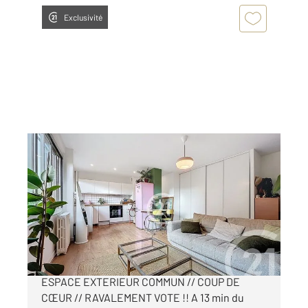
Exclusivité
MONTREUIL 93
2
42,96 m
, 2 pièces
Ref : 13919
Appartement F2 à vendre
265 000 €
MONTREUIL SIGNAC // F2 LUMINEUX //
ESPACE EXTERIEUR COMMUN // COUP DE
CŒUR // RAVALEMENT VOTE !! A 13 min du