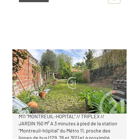
MONTREUIL 93
2
76,39 m
, 4 pièces
Ref : 14164
Appartement Autre à vendre
310 000 €
MONTREUIL-BOISSIERE // A 3 MIN A PIED DU
M11 "MONTREUIL-HOPITAL" // TRIPLEX //
JARDIN 150 M² A 3 minutes à pied de la station
"Montreuil-hôpital" du Métro 11, proche des
lignes de bus (129, 76 et 301) et à proximité