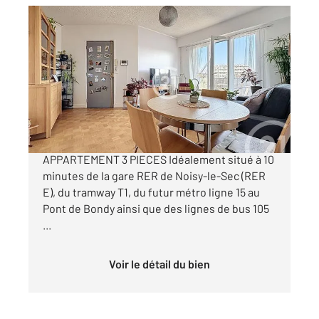
NOISY LE SEC 93
2
61,21 m
, 3 pièces
Ref : 14346
Appartement F3 à vendre
194 000 €
NOISY-LE-SEC /// RER E // TRAMWAY T1 //
APPARTEMENT 3 PIECES Idéalement situé à 10
minutes de la gare RER de Noisy-le-Sec (RER
E), du tramway T1, du futur métro ligne 15 au
Pont de Bondy ainsi que des lignes de bus 105
...
Voir le détail du bien