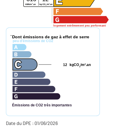
2
2
kg CO
/m
.an
kWh/m
.an
2
logement extrêmement peu performant
Dont émissions de gaz à effet de serre
*
peu d'émissions de CO2
12
kgCO
/m
.an
2
2
Émissions de CO2 très importantes
Date du DPE : 01/06/2026