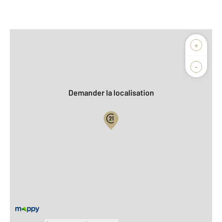
Afficher sur la carte :
+
Agence
Biens vendus
-
Demander la localisation
Vue globale
2
Surface totale : 95,0 m
2
Surface habitable : 93,1 m
Type d'appartement : Duplex
Étage : Rez-de-chaussée
Nombre de pièces : 4
[Voir le détail]
Année construction : 1930