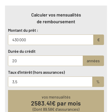
Calculer vos mensualités
de remboursement
Montant du prêt :
€
Durée du crédit
années
Taux d'intérêt (hors assurances)
%
vos mensualités
2583.41
€ par mois
(Dont
89.58
€ d’assurances)